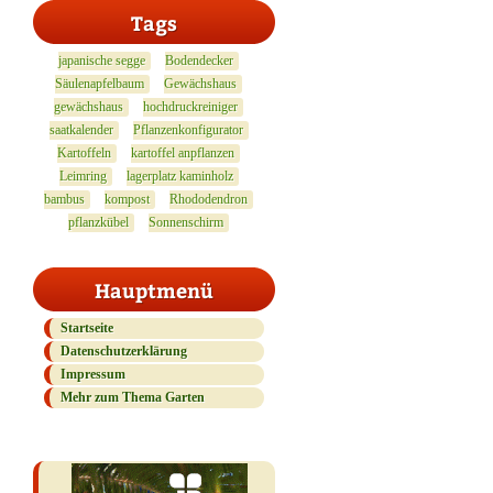
Tags
japanische segge
Bodendecker
Säulenapfelbaum
Gewächshaus
gewächshaus
hochdruckreiniger
saatkalender
Pflanzenkonfigurator
Kartoffeln
kartoffel anpflanzen
Leimring
lagerplatz kaminholz
bambus
kompost
Rhododendron
pflanzkübel
Sonnenschirm
Hauptmenü
Startseite
Datenschutzerklärung
Impressum
Mehr zum Thema Garten