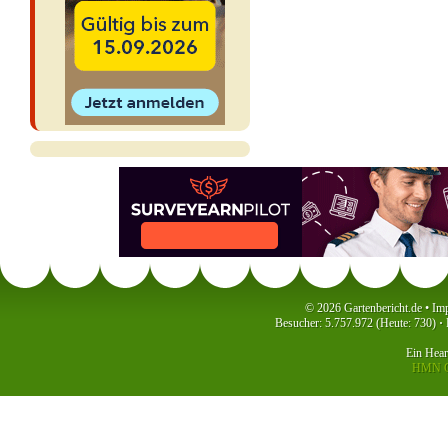
© 2026 Gartenbericht.de •
Im
Besucher: 5.757.972 (Heute: 730)
·
P
Ein
Hea
HMN C