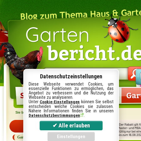
Garten
bericht.d
Suche
im
Datenschutzeinstellungen
Blog:
Diese Webseite verwendet Cookies, um
essenzielle Funktionen zu ermöglichen, das
Startseite
Gartenlexikon
Gar
Angebot zu verbessern und die Nutzung der
Webseite zu analysieren.
Unter
können Sie selbst
Cookie-Einstellungen
entscheiden welche Cookies sie zulassen.
Nähere Informationen finden Sie in unseren
Sie befinden sich hier:
Startseite
.
Datenschutzbestimmungen
Kategorien
Garten