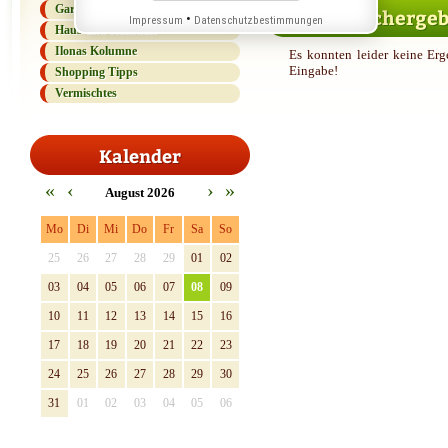
Gartenlexikon
Keine Suchergebn
•
Impressum
Datenschutzbestimmungen
Haus und Haushalt
Ilonas Kolumne
Es konnten leider keine Erg
Eingabe!
Shopping Tipps
Vermischtes
Kalender
«
‹
›
»
August 2026
Mo
Di
Mi
Do
Fr
Sa
So
25
26
27
28
29
01
02
03
04
05
06
07
08
09
10
11
12
13
14
15
16
17
18
19
20
21
22
23
24
25
26
27
28
29
30
31
01
02
03
04
05
06