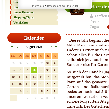
Gartenlexikon
Mar
Start de
•
Impressum
Datenschutzbestimmungen
Haus und Haushalt
17
Ilonas Kolumne
Steffen 
Shopping Tipps
Tipps
Vermischtes
Tags:
Kalender
Dieses Jahr beginnt di
Mitte März Temperaturen
«
‹
›
»
August 2026
andere Gärtner auch ni
schon alles für die Gar
Mo
Di
Mi
Do
Fr
Sa
So
sollte sich jetzt auch 
25
26
27
28
29
01
02
Sonderpreise für Garten
03
04
05
06
07
08
09
So auch der Händler Ja
mitgeteilt hat, das Sie
10
11
12
13
14
15
16
kann auf das gesamte
17
18
19
20
21
22
23
Garten und Balkonarti
24
25
26
27
28
29
30
bedeutet noch mal 5-8 
anderem wartet ein wun
31
01
02
03
04
05
06
schöne Polyratten Sitzg
auf euch. Der Gutschein 