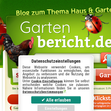
Garten
bericht.d
Suche
im
Datenschutzeinstellungen
Blog:
Diese Webseite verwendet Cookies, um
essenzielle Funktionen zu ermöglichen, das
Startseite
Gartenlexikon
Gar
Angebot zu verbessern und die Nutzung der
Webseite zu analysieren.
Unter
können Sie selbst
Cookie-Einstellungen
entscheiden welche Cookies sie zulassen.
Nähere Informationen finden Sie in unseren
Sie befinden sich hier:
Startseite
›
Shopping Tipps
› Start der Gartensaison: 5 P
.
Datenschutzbestimmungen
Kategorien
Garten