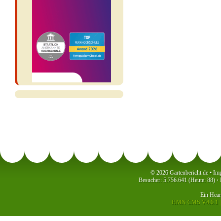
© 2026 Gartenbericht.de •
Im
Besucher: 5.756.641 (Heute: 88)
·
P
Ein
Hea
HMN CMS V4.0.1
|