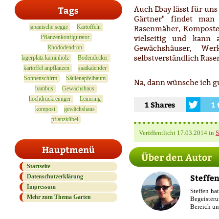
Tags
Auch Ebay lässt für uns
Gärtner" findet man
japanische segge
Kartoffeln
Rasenmäher, Komposter
Pflanzenkonfigurator
vielseitig und kann
Gewächshäuser
,
Wer
Rhododendron
selbstverständlich
Rase
lagerplatz kaminholz
Bodendecker
kartoffel anpflanzen
saatkalender
Sonnenschirm
Säulenapfelbaum
Na, dann wünsche ich g
bambus
Gewächshaus
hochdruckreiniger
Leimring
1 Shares
1 
kompost
gewächshaus
pflanzkübel
Veröffentlicht
17.03.2014
in
S
Hauptmenü
Über den Autor
Startseite
Steffen
Datenschutzerklärung
Impressum
Steffen ha
Mehr zum Thema Garten
Begeisteru
Bereich un