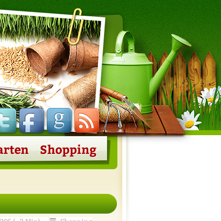
86
45
24
Feed
arten
Shopping