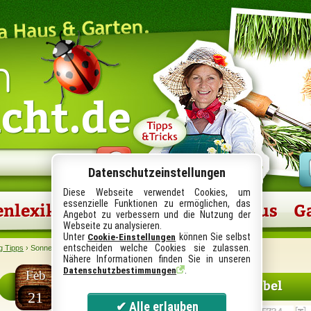
n
icht.de
Datenschutzeinstellungen
Diese Webseite verwendet Cookies, um
essenzielle Funktionen zu ermöglichen, das
enlexikon
Gartenberichte
Haus
G
Angebot zu verbessern und die Nutzung der
Webseite zu analysieren.
Unter
können Sie selbst
Cookie-Einstellungen
entscheiden welche Cookies sie zulassen.
g Tipps
› Sonnenschirme und Gartenmöbel
Nähere Informationen finden Sie in unseren
.
Datenschutzbestimmungen
Feb
Sonnenschirme und Gartenmöbel
21