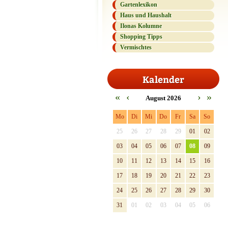
Gartenlexikon
Haus und Haushalt
Ilonas Kolumne
Shopping Tipps
Vermischtes
Kalender
«
‹
›
»
August 2026
Mo
Di
Mi
Do
Fr
Sa
So
25
26
27
28
29
01
02
03
04
05
06
07
08
09
10
11
12
13
14
15
16
17
18
19
20
21
22
23
24
25
26
27
28
29
30
31
01
02
03
04
05
06