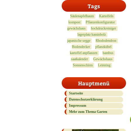
Tags
Säulenapfelbaum
Kartoffeln
kompost
Pflanzenkonfigurator
gewächshaus
hochdruckreiniger
lagerplatz kaminholz
japanische segge
Rhododendron
Bodendecker
pflanzkübel
kartoffel anpflanzen
bambus
saatkalender
Gewächshaus
Sonnenschirm
Leimring
Hauptmenü
Startseite
Datenschutzerklärung
Impressum
Mehr zum Thema Garten