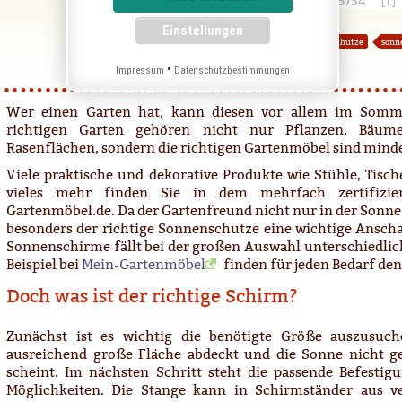
Marco Schmitz
21.02.2013
5734
Tipps
Tags:
gartenmöbel
sonnenschirm
sonnenschutze
sonn
mein-gartenmöbel
shopping-tipp
•
Impressum
Datenschutzbestimmungen
Wer einen Garten hat, kann diesen vor allem im Somm
richtigen Garten gehören nicht nur Pflanzen, Bäume
Rasenflächen, sondern die richtigen Gartenmöbel sind minde
Viele praktische und dekorative Produkte wie Stühle, Tisc
vieles mehr finden Sie in dem mehrfach zertifizie
Gartenmöbel.de. Da der Gartenfreund nicht nur in der Sonne
besonders der richtige Sonnenschutze eine wichtige Anscha
Sonnenschirme fällt bei der großen Auswahl unterschiedlic
Beispiel bei
Mein-Gartenmöbel
finden für jeden Bedarf den
Doch was ist der richtige Schirm?
Zunächst ist es wichtig die benötigte Größe auszusuch
ausreichend große Fläche abdeckt und die Sonne nicht ge
scheint. Im nächsten Schritt steht die passende Befestigu
Möglichkeiten. Die Stange kann in Schirmständer aus v