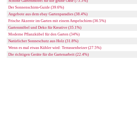
Schöne Gartenmöbel für die grüne Oase (75.3%)
Der Sonnenschirm-Guide (39.6%)
Angebote aus dem ebay Gartenparadies (38.4%)
Frische Akzente im Garten mit einem Ampelschirm (36.5%)
Gartenmöbel und Deko für Kreative (35.1%)
Moderne Pflanzkübel für den Garten (34%)
Natürlicher Sonneschutz aus Holz (31.8%)
Wenn es mal etwas Kühler wird: Terrassenheizer (27.5%)
Die richtigen Geräte für die Gartenarbeit (22.4%)