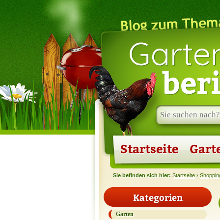
Garte
ber
Suche
im
Blog:
Startseite
Gart
Sie befinden sich hier:
Startseite
›
Shoppin
Kategorien
Garten