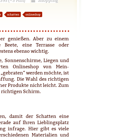
395 (~3 Min)
Shopping
e
schatten
onlineshop
er genießen. Aber zu einem
 Beete, eine Terrasse oder
stens ebenso wichtig.
he, Sonnenschirme, Liegen und
rten Onlineshop von Mein-
 „gebraten“ werden möchte, ist
ffung. Die Wahl des richtigen
her Produkte nicht leicht. Zum
 richtigen Schirm.
en, damit der Schatten eine
rade auf Ihren Lieblingsplatz
ng infrage. Hier gibt es viele
erschiedenen Materialien und