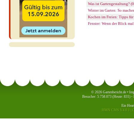
Was ist Gartengestaltung? (
Winter im Garten: So machen
Kochen im Freien: Tipps fü
Fenster: Wenn der Blick mal
© 2026 Gartenbericht.de •
Im
Besucher: 5.758.073 (Heute: 831)
·
P
Ein
Hea
HMN CMS V4.0.1
|
C