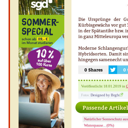
Die Ursprünge der Gu
Kürbisgewächs vor gut 3
in der Spätantike bzw. i
in ganz Mitteleuropa ver
Moderne Schlangengur
Hybridsorten. Damit si
hingegen samenecht und
0 Shares
0 
Veröffentlicht
18.01.2019
in
G
Designed by Brgfx
Fotos:
Passende Artike
Natürlicher Sonneschutz au
Winterpause... (0%)