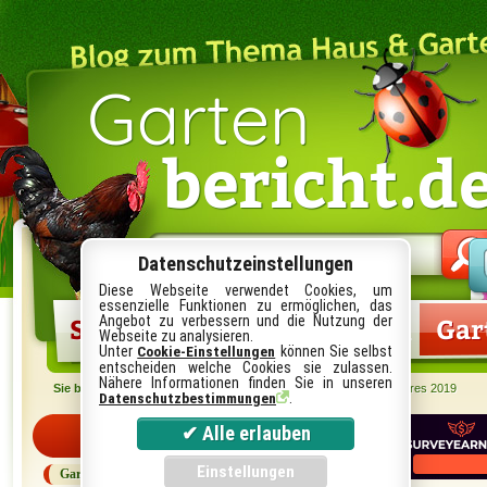
Garten
bericht.d
Suche
im
Datenschutzeinstellungen
Blog:
Diese Webseite verwendet Cookies, um
essenzielle Funktionen zu ermöglichen, das
Startseite
Gartenlexikon
Gar
Angebot zu verbessern und die Nutzung der
Webseite zu analysieren.
Unter
können Sie selbst
Cookie-Einstellungen
entscheiden welche Cookies sie zulassen.
Nähere Informationen finden Sie in unseren
Sie befinden sich hier:
Startseite
›
Garten
› Das Gemüse des Jahres 2019
.
Datenschutzbestimmungen
Kategorien
Garten