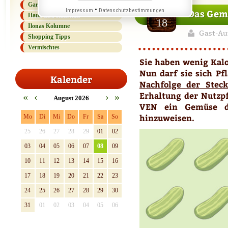
Gartenlexikon
Jan
•
Impressum
Datenschutzbestimmungen
Das Gemü
Haus und Haushalt
18
Ilonas Kolumne
Gast-Au
Shopping Tipps
Vermischtes
Sie haben wenig Kalo
Nun darf sie sich P
Kalender
Nachfolge der Steck
Erhaltung der Nutzpf
«
‹
›
»
August 2026
VEN ein Gemüse de
hinzuweisen.
Mo
Di
Mi
Do
Fr
Sa
So
25
26
27
28
29
01
02
03
04
05
06
07
08
09
10
11
12
13
14
15
16
17
18
19
20
21
22
23
24
25
26
27
28
29
30
31
01
02
03
04
05
06