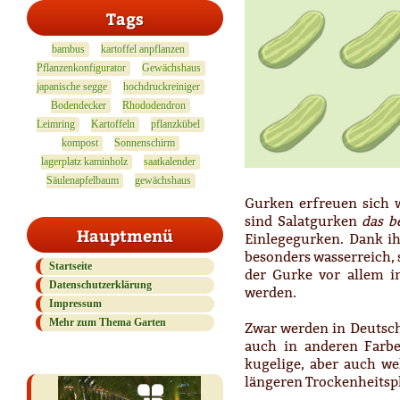
Tags
bambus
kartoffel anpflanzen
Pflanzenkonfigurator
Gewächshaus
japanische segge
hochdruckreiniger
Bodendecker
Rhododendron
Leimring
Kartoffeln
pflanzkübel
kompost
Sonnenschirm
lagerplatz kaminholz
saatkalender
Säulenapfelbaum
gewächshaus
Gurken erfreuen sich 
sind Salatgurken
das b
Hauptmenü
Einlegegurken. Dank i
besonders wasserreich, 
Startseite
der Gurke vor allem in
Datenschutzerklärung
werden.
Impressum
Mehr zum Thema Garten
Zwar werden in Deutsch
auch in anderen Farb
kugelige, aber auch wel
längeren Trockenheitsp