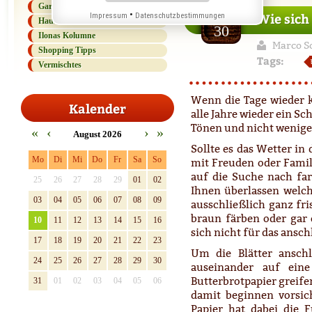
Gartenlexikon
Oct
•
Wie sich
Impressum
Datenschutzbestimmungen
Haus und Haushalt
30
Ilonas Kolumne
Marco S
Shopping Tipps
Tags:
Vermischtes
Wenn die Tage wieder kü
Kalender
alle Jahre wieder ein Sc
Tönen und nicht wenige 
«
‹
›
»
August 2026
Sollte es das Wetter i
Mo
Di
Mi
Do
Fr
Sa
So
mit Freuden oder Famil
auf die Suche nach far
25
26
27
28
29
01
02
Ihnen überlassen welch
03
04
05
06
07
08
09
ausschließlich ganz fri
braun färben oder gar 
10
11
12
13
14
15
16
sich nicht für das ansc
17
18
19
20
21
22
23
Um die Blätter ansch
24
25
26
27
28
29
30
auseinander auf ein
Butterbrotpapier greife
31
01
02
03
04
05
06
damit beginnen vorsich
Papier hat dabei die 