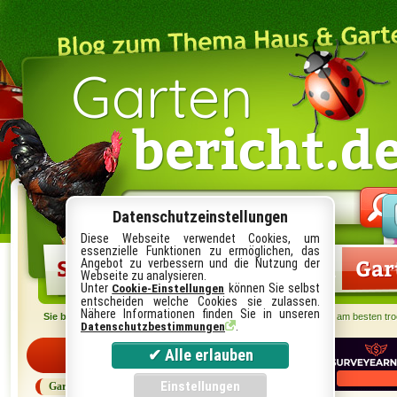
Garten
bericht.d
Suche
im
Datenschutzeinstellungen
Blog:
Diese Webseite verwendet Cookies, um
essenzielle Funktionen zu ermöglichen, das
Startseite
Gartenlexikon
Gar
Angebot zu verbessern und die Nutzung der
Webseite zu analysieren.
Unter
können Sie selbst
Cookie-Einstellungen
entscheiden welche Cookies sie zulassen.
Nähere Informationen finden Sie in unseren
Sie befinden sich hier:
Startseite
›
Garten
› Wie sich Herbstblätter am besten tr
.
Datenschutzbestimmungen
Kategorien
Garten