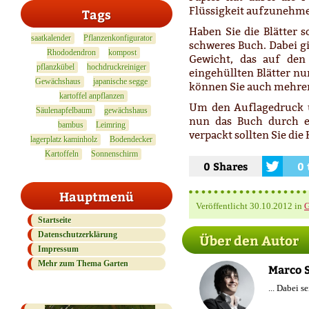
Flüssigkeit aufzunehme
Tags
Haben Sie die Blätter 
saatkalender
Pflanzenkonfigurator
schweres Buch. Dabei gi
Rhododendron
kompost
Gewicht, das auf den 
pflanzkübel
hochdruckreiniger
eingehüllten Blätter nu
Gewächshaus
japanische segge
können Sie auch mehrere
kartoffel anpflanzen
Um den Auflagedruck u
Säulenapfelbaum
gewächshaus
nun das Buch durch e
bambus
Leimring
verpackt sollten Sie die
lagerplatz kaminholz
Bodendecker
Kartoffeln
Sonnenschirm
0 Shares
0 
Hauptmenü
Veröffentlicht
30.10.2012
in
G
Startseite
Datenschutzerklärung
Über den Autor
Impressum
Mehr zum Thema Garten
Marco 
... Dabei s