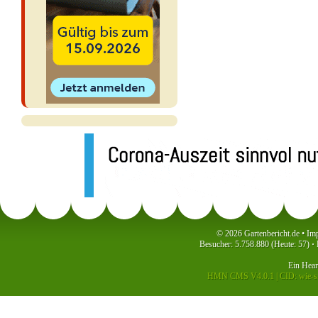
© 2026 Gartenbericht.de •
Im
Besucher: 5.758.880 (Heute: 57)
·
P
Ein
Hea
HMN CMS V4.0.1
|
CID: wie-si