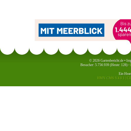
© 2026 Gartenbericht.de •
Im
Besucher: 5.756.939 (Heute: 128)
·
P
Ein
Hea
HMN CMS V4.0.1
|
CID