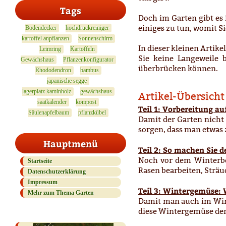
Tags
Doch im Garten gibt es 
einiges zu tun, womit S
Bodendecker
hochdruckreiniger
kartoffel anpflanzen
Sonnenschirm
In dieser kleinen Artik
Leimring
Kartoffeln
Sie keine Langeweile
Gewächshaus
Pflanzenkonfigurator
überbrücken können.
Rhododendron
bambus
japanische segge
lagerplatz kaminholz
gewächshaus
Artikel-Übersicht
saatkalender
kompost
Teil 1: Vorbereitung a
Säulenapfelbaum
pflanzkübel
Damit der Garten nicht
sorgen, dass man etwas
Hauptmenü
Teil 2: So machen Sie 
Noch vor dem Winterbeg
Startseite
Rasen bearbeiten, Sträu
Datenschutzerklärung
Impressum
Teil 3: Wintergemüse:
Mehr zum Thema Garten
Damit man auch im Wint
diese Wintergemüse de