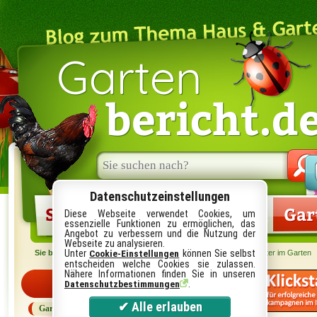
Garten
bericht.d
Suche
im
Blog:
Datenschutzeinstellungen
Startseite
Gartenlexikon
Gar
Diese Webseite verwendet Cookies, um
essenzielle Funktionen zu ermöglichen, das
Angebot zu verbessern und die Nutzung der
Webseite zu analysieren.
Unter
können Sie selbst
Cookie-Einstellungen
Sie befinden sich hier:
Startseite
›
Garten
› Artikel-Reihe: Der Winter im Garten
entscheiden welche Cookies sie zulassen.
Nähere Informationen finden Sie in unseren
Kategorien
.
Datenschutzbestimmungen
Garten