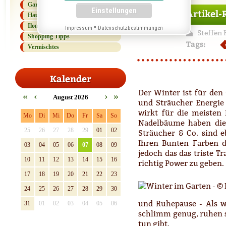
Gartenlexikon
Nov
Artikel-
Haus und Haushalt
06
Ilonas Kolumne
•
Impressum
Datenschutzbestimmungen
Steffen 
Shopping Tipps
Tags:
Vermischtes
Kalender
Der Winter ist für den
«
‹
›
»
August 2026
und Sträucher Energie
wirkt für die meisten 
Mo
Di
Mi
Do
Fr
Sa
So
Nadelbäume haben die
25
26
27
28
29
01
02
Sträucher & Co. sind 
Ihren Bunten Farben d
03
04
05
06
07
08
09
jedoch das das triste 
10
11
12
13
14
15
16
richtig Power zu geben.
17
18
19
20
21
22
23
24
25
26
27
28
29
30
und Ruhepause - Als w
31
01
02
03
04
05
06
schlimm genug, ruhen si
tun gibt.