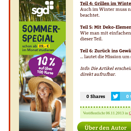
Teil 4: Grillen im Winte
Auch im Winter muss ni
beachtet.
Teil 5: Mit Deko-Eleme
Wie man mit einfachen 
dieser Teil.
Teil 6: Zurück ins Gew
… lautet die Mission um
Info: Die Artikel ersch
direkt aufrufbar.
0 Shares
0 
Veröffentlicht
06.11.2013
in
G
Über den Autor