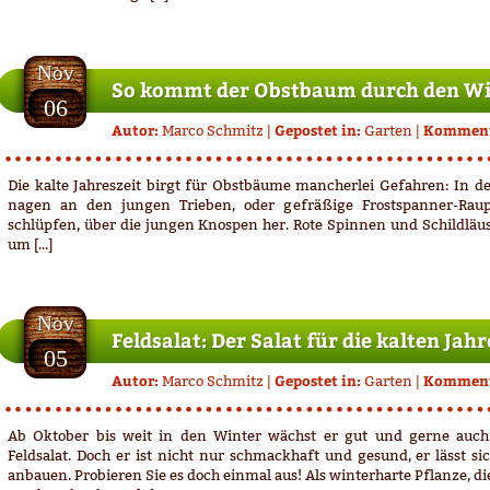
06.11.2012
Nov
So kommt der Obstbaum durch den Wi
06
Autor:
Gepostet in:
Komment
Marco Schmitz
|
Garten
|
Die kalte Jahreszeit birgt für Obstbäume mancherlei Gefahren: In 
nagen an den jungen Trieben, oder gefräßige Frostspanner-Raup
schlüpfen, über die jungen Knospen her. Rote Spinnen und Schildläus
um [...]
05.11.2012
Nov
Feldsalat: Der Salat für die kalten Jah
05
Autor:
Gepostet in:
Komment
Marco Schmitz
|
Garten
|
Ab Oktober bis weit in den Winter wächst er gut und gerne auch
Feldsalat. Doch er ist nicht nur schmackhaft und gesund, er lässt s
anbauen. Probieren Sie es doch einmal aus! Als winterharte Pflanze, 