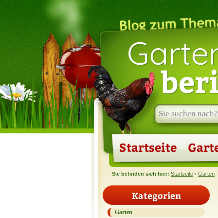
Garte
ber
Suche
im
Blog:
Startseite
Gart
Sie befinden sich hier:
Startseite
›
Garten
Kategorien
Garten