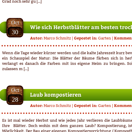
Grad noch sehr gu [...]
30.10.2012
Oct
Wie sich Herbstblätter am besten troc
30
Autor:
Gepostet in:
Komment
Marco Schmitz
|
Garten
|
Wenn die Tage wieder kürzer werden und die kalte Jahreszeit kurz bevor
ein Schauspiel der Natur: Die Blätter der Bäume färben sich in he
verlangt es danach die Farben mit ins eigene Heim zu bringen. Sol
zulassen m [...]
28.10.2012
Oct
Laub kompostieren
28
Autor:
Gepostet in:
Komment
Marco Schmitz
|
Garten
|
Es ist mal wieder Herbst und wie jedes Jahr verlieren die Laubbäu
Ihre Blätter. Doch wohin mit dem ganzen Laub? Kompostierung, ist 
Möglichkeit. Der Bau einer eigenen Kompostiervorrichtung ( Komposth