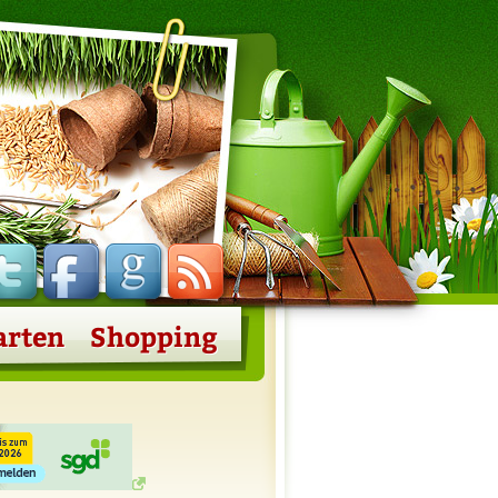
86
45
24
Feed
arten
Shopping