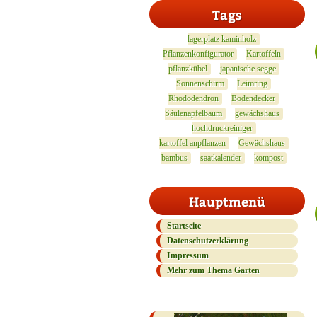
Tags
lagerplatz kaminholz
Pflanzenkonfigurator
Kartoffeln
pflanzkübel
japanische segge
Sonnenschirm
Leimring
Rhododendron
Bodendecker
Säulenapfelbaum
gewächshaus
hochdruckreiniger
kartoffel anpflanzen
Gewächshaus
bambus
saatkalender
kompost
Hauptmenü
Startseite
Datenschutzerklärung
Impressum
Mehr zum Thema Garten