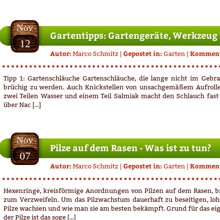
12.11.2012
Nov
Gartentipps: Gartengeräte, Werkzeug
12
Autor:
Gepostet in:
Komment
Marco Schmitz
|
Garten
|
Tipp 1: Gartenschläuche Gartenschläuche, die lange nicht im Gebr
brüchig zu werden. Auch Knickstellen von unsachgemäßem Aufrollen
zwei Teilen Wasser und einem Teil Salmiak macht den Schlauch fast
über Nac [...]
07.11.2012
Nov
Pilze auf dem Rasen - Was ist zu tun?
07
Autor:
Gepostet in:
Komment
Marco Schmitz
|
Garten
|
Hexenringe, kreisförmige Anordnungen von Pilzen auf dem Rasen, 
zum Verzweifeln. Um das Pilzwachstum dauerhaft zu beseitigen, loh
Pilze wachsen und wie man sie am besten bekämpft. Grund für das ei
der Pilze ist das soge [...]