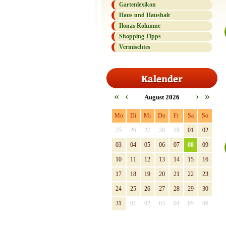
Gartenlexikon
Haus und Haushalt
Ilonas Kolumne
Shopping Tipps
Vermischtes
Kalender
«
‹
›
»
August 2026
Mo
Di
Mi
Do
Fr
Sa
So
25
26
27
28
29
01
02
03
04
05
06
07
08
09
10
11
12
13
14
15
16
17
18
19
20
21
22
23
24
25
26
27
28
29
30
31
01
02
03
04
05
06