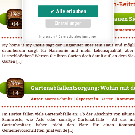
Die neusten Garten-Beitr
04.12.2012
Dec
Selbst ist der Gartenbesitzer: Bauen S
04
Autor:
Gepostet in:
Kommentare
Gast-Autor |
Garten
|
•
Impressum
Datenschutzbestimmungen
My home is my Castle sagt der Engländer über sein Haus und möglic
drumherum sorgt für Harmonie und mehr Lebensqualität, aber 
Lustschlößchen? Werten Sie ihren Garten doch damit auf, an dem Sie 
Garten [...]
14.11.2012
Nov
Gartenabfallentsorgung: Wohin mit d
14
Autor:
Gepostet in:
Komment
Marco Schmitz
|
Garten
|
Im Herbst fallen viele Gartenabfälle an: Ob der Abschnitt von Bäumen
Baumreste, wie Äste oder sonstige Gartenabfälle - All das m
Gartenbesitzer, haben nicht den Platz für einen Kompo
Gemeinevorschrifften (mal von de [...]