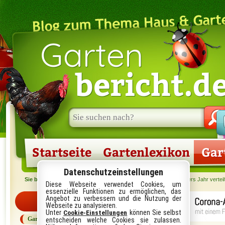
Garten
bericht.d
Suche
im
Blog:
Startseite
Gartenlexikon
Gar
Datenschutzeinstellungen
Sie befinden sich hier:
Startseite
›
Garten
› Grünflächenpflege übers Jahr verteil
Diese Webseite verwendet Cookies, um
essenzielle Funktionen zu ermöglichen, das
Angebot zu verbessern und die Nutzung der
Kategorien
Webseite zu analysieren.
Unter
können Sie selbst
Cookie-Einstellungen
Garten
entscheiden welche Cookies sie zulassen.