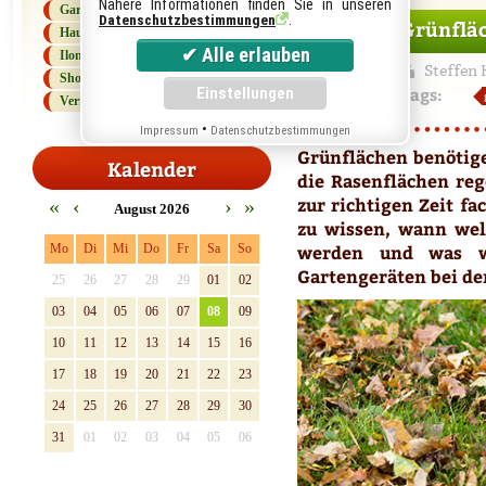
Nähere Informationen finden Sie in unseren
Gartenlexikon
Feb
.
Datenschutzbestimmungen
Grünfläc
Haus und Haushalt
11
Ilonas Kolumne
Steffen 
Shopping Tipps
Tags:
Vermischtes
•
Impressum
Datenschutzbestimmungen
Grünflächen benötige
Kalender
die Rasenflächen reg
zur richtigen Zeit f
«
‹
›
»
August 2026
zu wissen, wann wel
werden und was w
Mo
Di
Mi
Do
Fr
Sa
So
Gartengeräten bei de
25
26
27
28
29
01
02
03
04
05
06
07
08
09
10
11
12
13
14
15
16
17
18
19
20
21
22
23
24
25
26
27
28
29
30
31
01
02
03
04
05
06