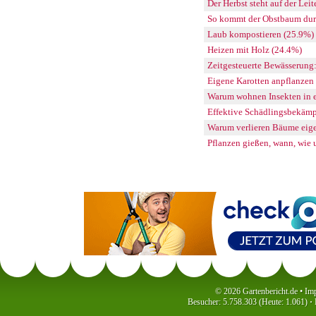
Der Herbst steht auf der Leit
So kommt der Obstbaum dur
Laub kompostieren (25.9%)
Heizen mit Holz (24.4%)
Zeitgesteuerte Bewässerung
Eigene Karotten anpflanzen 
Warum wohnen Insekten in 
Effektive Schädlingsbekämpf
Warum verlieren Bäume eigen
Pflanzen gießen, wann, wie 
© 2026 Gartenbericht.de •
Im
Besucher: 5.758.303 (Heute: 1.061)
·
P