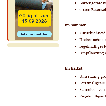
Gartengeräte v
ersten Rasensc
Im Sommer
Zurückschneide
Hecken schnei
regelmäßiges 
Umpflanzung v
Im Herbst
Umsetzung größ
Letztmaliges M
Schneiden von
Regelmäßiges E