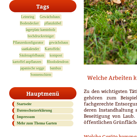
Tags
Leimring
Gewächshaus
Bodendecker
pflanzkübel
lagerplatz kaminholz
hochdruckreiniger
Pflanzenkonfigurator
gewächshaus
saatkalender
Kartoffeln
Säulenapfelbaum
kompost
kartoffel anpflanzen
Rhododendron
japanische segge
bambus
Sonnenschirm
Welche Arbeiten k
Zu den wichtigsten Tät
Hauptmenü
gehören zum Beispi
fachgerechte Entsorgun
Startseite
deren Instandhaltung
Datenschutzerklärung
Beseitigung von Laub. 
Impressum
öffentlichen Grünfläch
Mehr zum Thema Garten
Welche Geräte kommen