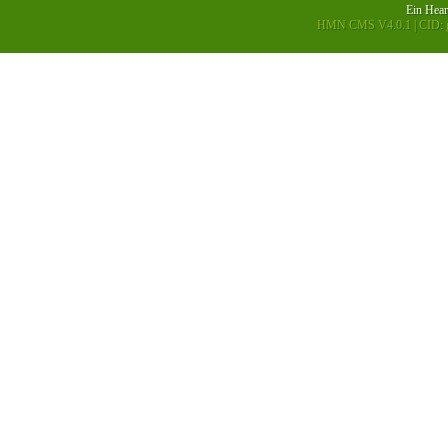
Ein
Hea
HMN CMS V4.0.1
|
CID: g