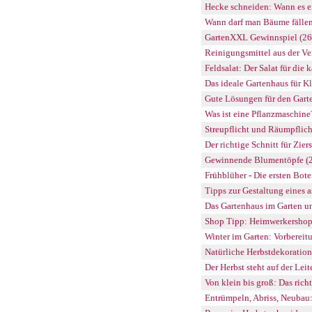
Hecke schneiden: Wann es er
Wann darf man Bäume fälle
GartenXXL Gewinnspiel (2
Reinigungsmittel aus der V
Feldsalat: Der Salat für die 
Das ideale Gartenhaus für K
Gute Lösungen für den Gart
Was ist eine Pflanzmaschine
Streupflicht und Räumpflich
Der richtige Schnitt für Zier
Gewinnende Blumentöpfe (
Frühblüher - Die ersten Bot
Tipps zur Gestaltung eines a
Das Gartenhaus im Garten u
Shop Tipp: Heimwerkershop
Winter im Garten: Vorbereitu
Natürliche Herbstdekoratio
Der Herbst steht auf der Leit
Von klein bis groß: Das rich
Entrümpeln, Abriss, Neubau