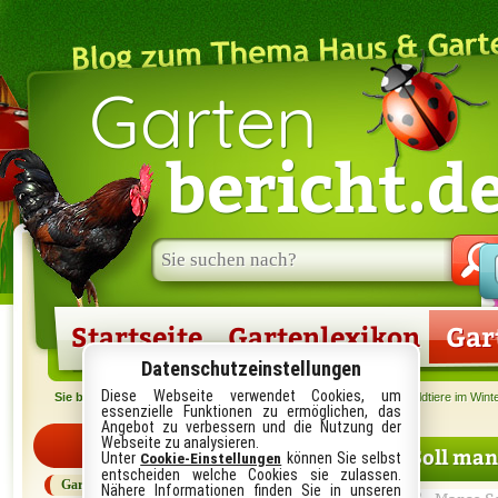
Garten
bericht.d
Suche
im
Blog:
Startseite
Gartenlexikon
Gar
Datenschutzeinstellungen
Diese Webseite verwendet Cookies, um
Sie befinden sich hier:
Startseite
›
Garten
› Soll man Vögel und Wildtiere im Winte
essenzielle Funktionen zu ermöglichen, das
Angebot zu verbessern und die Nutzung der
Feb
Kategorien
Webseite zu analysieren.
Soll man
Unter
können Sie selbst
Cookie-Einstellungen
06
entscheiden welche Cookies sie zulassen.
Garten
Nähere Informationen finden Sie in unseren