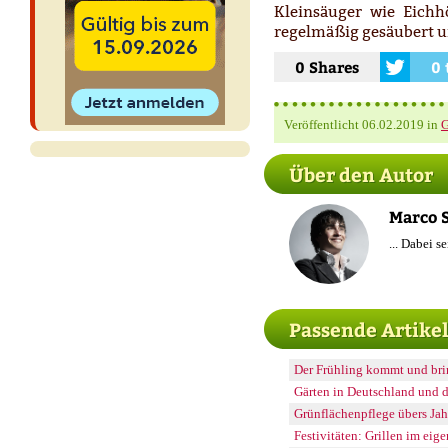
Kleinsäuger wie Eichh
regelmäßig gesäubert u
0 Shares
0 
Veröffentlicht
06.02.2019
in
G
Über den Autor
Marco 
... Dabei s
Passende Artike
Der Frühling kommt und bri
Gärten in Deutschland und d
Grünflächenpflege übers Jahr
Festivitäten: Grillen im eig