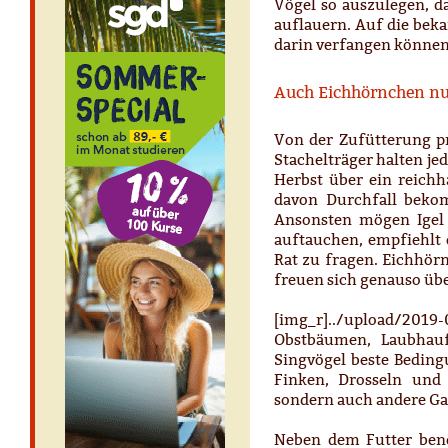
Vögel so auszulegen, d
auflauern. Auf die bek
darin verfangen können
Auch Eichhörnchen nu
Von der Zufütterung pr
Stachelträger halten j
Herbst über ein reichha
davon Durchfall beko
Ansonsten mögen Igel a
auftauchen, empfiehlt 
Rat zu fragen. Eichhör
freuen sich genauso üb
[img_r]../upload/2019
Obstbäumen, Laubhau
Singvögel beste Bedin
Finken, Drosseln und
sondern auch andere Ga
Neben dem Futter benö