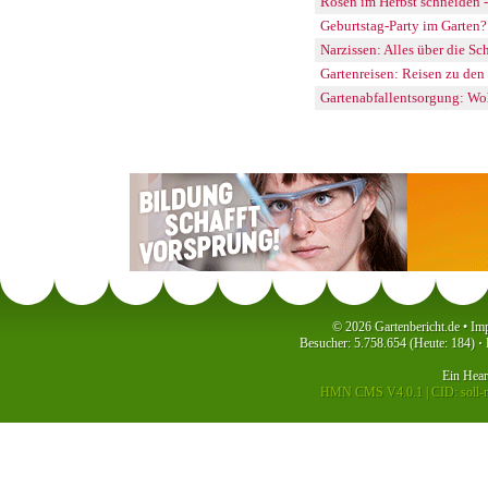
Rosen im Herbst schneiden -
Geburtstag-Party im Garten?
Narzissen: Alles über die Sc
Gartenreisen: Reisen zu de
Gartenabfallentsorgung: Wo
© 2026 Gartenbericht.de •
Im
Besucher: 5.758.654 (Heute: 184)
·
P
Ein
Hea
HMN CMS V4.0.1
|
CID: soll-m