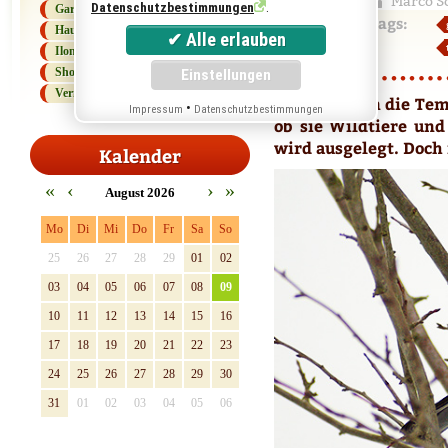
Marco S
.
Datenschutzbestimmungen
Gartenlexikon
Tags:
Haus und Haushalt
Ilonas Kolumne
Shopping Tipps
Vermischtes
Kaum sinken die Temp
•
Impressum
Datenschutzbestimmungen
ob sie Wildtiere und
wird ausgelegt. Doch i
Kalender
«
‹
›
»
August 2026
Mo
Di
Mi
Do
Fr
Sa
So
25
26
27
28
29
01
02
03
04
05
06
07
08
09
10
11
12
13
14
15
16
17
18
19
20
21
22
23
24
25
26
27
28
29
30
31
01
02
03
04
05
06