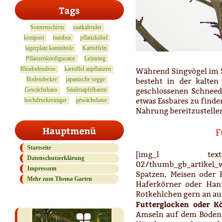
Tags
Sonnenschirm
saatkalender
kompost
bambus
pflanzkübel
lagerplatz kaminholz
Kartoffeln
Pflanzenkonfigurator
Leimring
Rhododendron
kartoffel anpflanzen
Während Singvögel im S
Bodendecker
japanische segge
besteht in der kalten
geschlossenen Schneede
Gewächshaus
Säulenapfelbaum
etwas Essbares zu finde
hochdruckreiniger
gewächshaus
Nahrung bereitzustelle
Hauptmenü
F
Startseite
[img_l text=
Datenschutzerklärung
02/thumb_gb_artikel_w
Impressum
Spatzen, Meisen oder
Mehr zum Thema Garten
Haferkörner oder Han
Rotkehlchen gern an au
Futterglocken oder K
Amseln auf dem Boden v